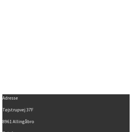
Adresse
Tøjstrupvej 37F
8961 Allingåbro