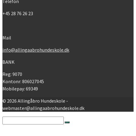
Telefon
+45 28 76 26 23
Mail
info@allingaabrohundeskole.dk
BANK
Reg: 9070
Kontonr: 806027045
Mobilepay: 69349
© 2026 Allingåbro Hundeskole -
webmaster@allingaabrohundeskole.dk
Search
for:
Nyheder