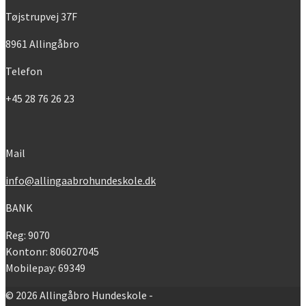
Tøjstrupvej 37F
8961 Allingåbro
Telefon
+45 28 76 26 23
Mail
info@allingaabrohundeskole.dk
BANK
Reg: 9070
Kontonr: 806027045
Mobilepay: 69349
© 2026 Allingåbro Hundeskole -