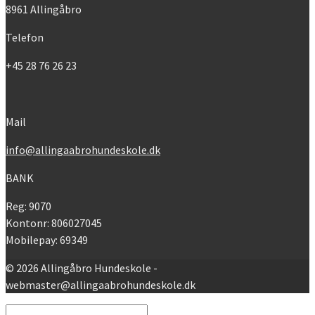
8961 Allingåbro
Telefon
+45 28 76 26 23
Mail
info@allingaabrohundeskole.dk
BANK
Reg: 9070
Kontonr: 806027045
Mobilepay: 69349
© 2026 Allingåbro Hundeskole -
webmaster@allingaabrohundeskole.dk
Search