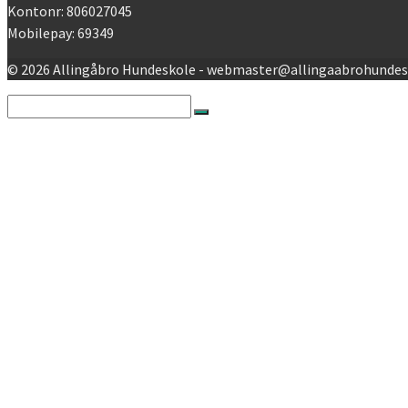
Kontonr: 806027045
Mobilepay: 69349
© 2026 Allingåbro Hundeskole - webmaster@allingaabrohundes
Search
for:
Nyheder
Forside
Allingåbro Hundskole info
Trænere
Bettina Petersen
Morten Nørris
Ole Kristensen
Julia Møller
Michelle Petersen
Bestyrelsen
Bettina Petersen
Julia Møller
Tulla Nikolaisen
Steen Tuxen
Dorthe Reenberg