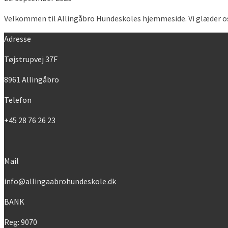
Velkommen til Allingåbro Hundeskoles hjemmeside. Vi glæder os t
Adresse
Tøjstrupvej 37F
8961 Allingåbro
Telefon
+45 28 76 26 23
Mail
info@allingaabrohundeskole.dk
BANK
Reg: 9070