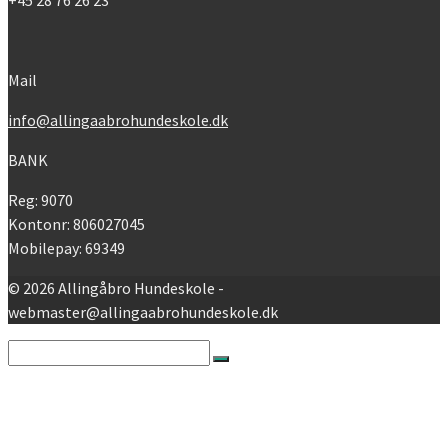
+45 28 76 26 23
Mail
info@allingaabrohundeskole.dk
BANK
Reg: 9070
Kontonr: 806027045
Mobilepay: 69349
© 2026 Allingåbro Hundeskole -
webmaster@allingaabrohundeskole.dk
Search
for:
Nyheder
Forside
Allingåbro Hundskole info