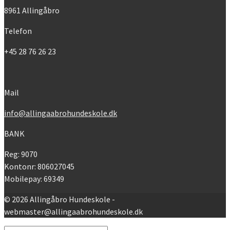
8961 Allingåbro
Telefon
+45 28 76 26 23
Mail
info@allingaabrohundeskole.dk
BANK
Reg: 9070
Kontonr: 806027045
Mobilepay: 69349
© 2026 Allingåbro Hundeskole -
webmaster@allingaabrohundeskole.dk