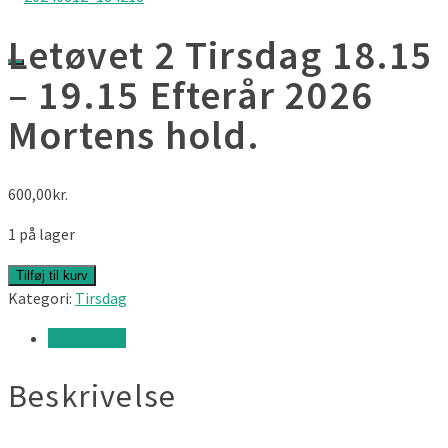
Letøvet 2 Tirsdag 18.15
– 19.15 Efterår 2026
Mortens hold.
600,00
kr.
1 på lager
Letøvet
Tilføj til kurv
2
Kategori:
Tirsdag
Tirsdag
Beskrivelse
18.15
-
Beskrivelse
19.15
Efterår
2026