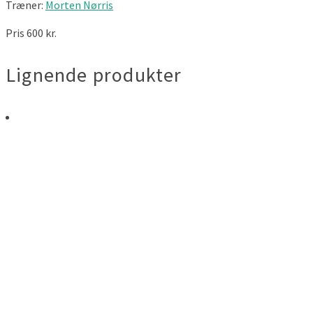
Træner:
Morten Nørris
Mortens
hold.
Pris 600 kr.
antal
Lignende produkter